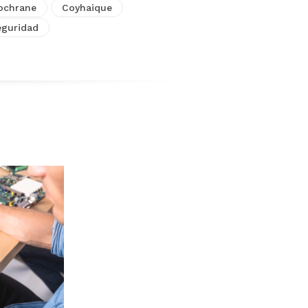
ochrane
Coyhaique
eguridad